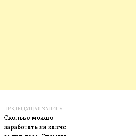
Предыдущая
Навигация
ПРЕДЫДУЩАЯ ЗАПИСЬ
запись:
Сколько можно
по
заработать на капче