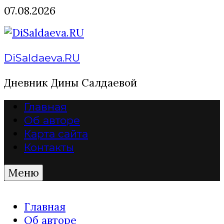
Перейти
07.08.2026
к
содержимому
DiSaldaeva.RU
Дневник Дины Салдаевой
Главная
Об авторе
Карта сайта
Контакты
Меню
Главная
Об авторе