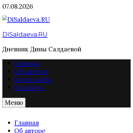
Перейти
07.08.2026
к
содержимому
DiSaldaeva.RU
Дневник Дины Салдаевой
Главная
Об авторе
Карта сайта
Контакты
Меню
Главная
Об авторе