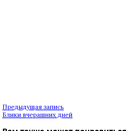
Предыдущая
Предыдущая запись
Навигация
запись:
Блики вчерашних дней
по