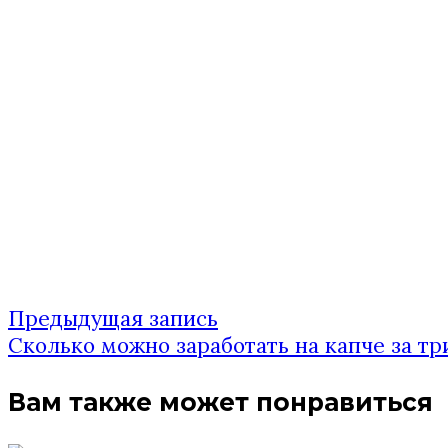
Предыдущая
Предыдущая запись
Навигация
запись:
Сколько можно заработать на капче за тр
по
Вам также может понравиться
записям