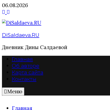
Перейти
06.08.2026
к
содержимому
DiSaldaeva.RU
Дневник Дины Салдаевой
Главная
Об авторе
Карта сайта
Контакты
Меню
Главная