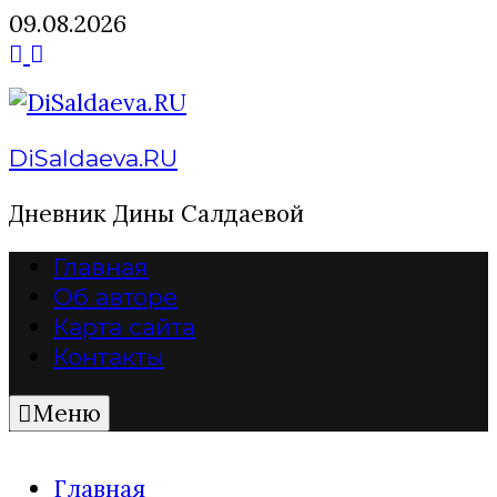
Перейти
09.08.2026
к
содержимому
DiSaldaeva.RU
Дневник Дины Салдаевой
Главная
Об авторе
Карта сайта
Контакты
Меню
Главная