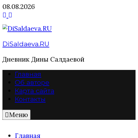
Перейти
08.08.2026
к
содержимому
DiSaldaeva.RU
Дневник Дины Салдаевой
Главная
Об авторе
Карта сайта
Контакты
Меню
Главная