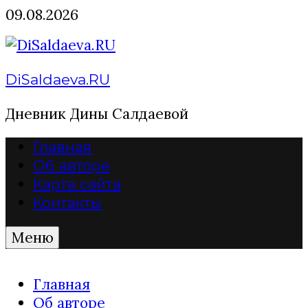
Перейти
09.08.2026
к
содержимому
DiSaldaeva.RU
Дневник Дины Салдаевой
Главная
Об авторе
Карта сайта
Контакты
Меню
Главная
Об авторе