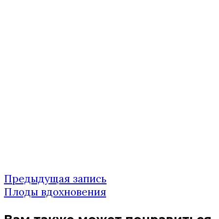
Предыдущая
Предыдущая запись
Навигация
запись:
Плоды вдохновения
по