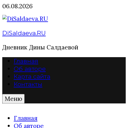
Перейти
06.08.2026
к
содержимому
DiSaldaeva.RU
Дневник Дины Салдаевой
Главная
Об авторе
Карта сайта
Контакты
Меню
Главная
Об авторе