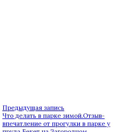
Предыдущая
Предыдущая запись
Навигация
запись:
Что делать в парке зимой.Отзыв-
по
впечатление от прогулки в парке у
пруда Бекет на Загородном